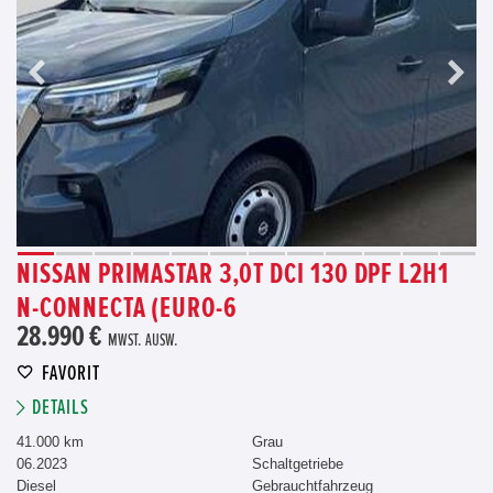
NISSAN PRIMASTAR 3,0T DCI 130 DPF L2H1
N-CONNECTA (EURO-6
28.990 €
MWST. AUSW.
FAVORIT
DETAILS
41.000 km
Grau
06.2023
Schaltgetriebe
Diesel
Gebrauchtfahrzeug