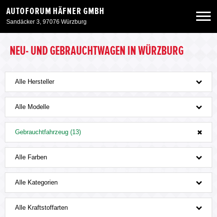
AUTOFORUM HÄFNER GMBH
Sandäcker 3, 97076 Würzburg
Neuwagen
NEU- UND GEBRAUCHTWAGEN IN WÜRZBURG
Gebrauchtwagen
Alle Hersteller
Angebote
Alle Modelle
Gebrauchtfahrzeug (13)
Service & Zubehör
Alle Farben
Unser Autohaus
Alle Kategorien
Alle Kraftstoffarten