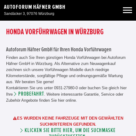
AUTOFORUM HÄFNER GMBH
Sandäcker 3, 97076 Würzburg
Neuwagen
HONDA VORFÜHRWAGEN IN WÜRZBURG
Gebrauchtwagen
Autoforum Häfner GmbH für Ihren Honda Vorführwagen
Finden auch Sie Ihren günstigen Honda Vorführwagen bei Autoforum
Häfner GmbH in Würzburg. Als Alternative zum Neuwagenkauf
Angebote
zeichnen sich unsere Vorführwagen Modelle durch niedrige
Kilometerstände, sorgfältige Pflege und ordnungsgemäße Wartung
aus. Wir beraten Sie gerne!
Service & Zubehör
Kontaktieren Sie uns unter 0931-27980-0 oder buchen Sie gleich hier
PROBEFAHRT
Ihre
. Weitere interessante Garantie, Service oder
Zubehör Angebote finden Sie hier online.
Unser Autohaus
ES WURDEN KEINE FAHRZEUGE MIT DEN GEWÄHLTEN
SUCHKRITERIEN GEFUNDEN.
KLICKEN SIE BITTE HIER, UM DIE SUCHMASKE