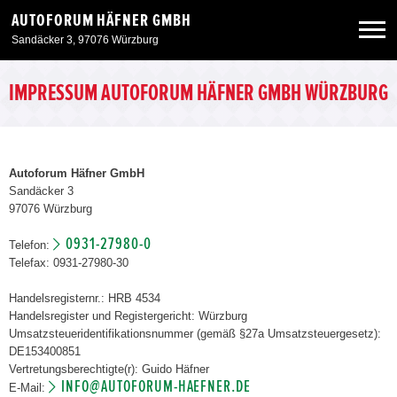
AUTOFORUM HÄFNER GMBH
Sandäcker 3, 97076 Würzburg
Neuwagen
IMPRESSUM AUTOFORUM HÄFNER GMBH WÜRZBURG
Gebrauchtwagen
Autoforum Häfner GmbH
Sandäcker 3
Angebote
97076 Würzburg
0931-27980-0
Telefon:
Service & Zubehör
Telefax: 0931-27980-30
Handelsregisternr.: HRB 4534
Unser Autohaus
Handelsregister und Registergericht: Würzburg
Umsatzsteueridentifikationsnummer (gemäß §27a Umsatzsteuergesetz):
DE153400851
Vertretungsberechtigte(r): Guido Häfner
INFO@AUTOFORUM-HAEFNER.DE
E-Mail: