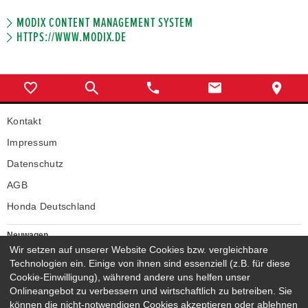
MODIX CONTENT MANAGEMENT SYSTEM
HTTPS://WWW.MODIX.DE
Kontakt
Impressum
Datenschutz
AGB
Honda Deutschland
Neuwagen
Wir setzen auf unserer Website Cookies bzw. vergleichbare
Honda Neuwagen
Technologien ein. Einige von ihnen sind essenziell (z.B. für diese
Gebrauchtwagen
Cookie-Einwilligung), während andere uns helfen unser
Honda Gebrauchtwagen
Onlineangebot zu verbessern und wirtschaftlich zu betreiben. Sie
Honda Vorführwagen
können die nicht-notwendigen Cookies akzeptieren oder ablehnen