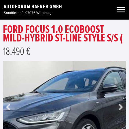
AUTOFORUM HÄFNER GMBH
Sandäcker 3, 97076 Würzburg
FORD FOCUS 1.0 ECOBOOST
Neuwagen
MILD-HYBRID ST-LINE STYLE S/S (
Gebrauchtwagen
18.490 €
Angebote
Service & Zubehör
Unser Autohaus