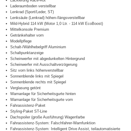
Lackierung Race-Rot
Laderaumboden verstellbar
Lenkrad (Sport/Leder, ST)
Lenksäule (Lenkrad) höhen-/längsverstellbar
Mild-Hybrid 114 kW (Motor 1,0 Ltr. - 114 kW EcoBoost)
Mittelkonsole Premium
Getränkehalter vorn
Modellpflege
Schalt-/Wählhebelgriff Aluminium
Schaltpunktanzeige
Scheinwerfer mit abgedunkelten Hintergrund
Scheinwerfer mit Ausschaltverzögerung
Sitz vorn links höhenverstellbar
Sonnenblende links mit Spiegel
Sonnenblende rechts mit Spiegel
Verglasung getönt
Warnanlage für Sicherheitsgurte hinten
Warnanlage für Sicherheitsgurte vorn
Fahrassistenz-Paket
Styling-Paket ST-Line
Dachspoiler (große Ausführung) Wagenfarbe
Fahrassistenz-System: Falschfahrer-Warnfunktion
Fahrassistenz-System: Intelligent Drive Assist, teilautomatisierte