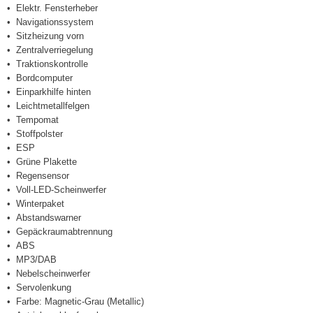
Elektr. Fensterheber
Navigationssystem
Sitzheizung vorn
Zentralverriegelung
Traktionskontrolle
Bordcomputer
Einparkhilfe hinten
Leichtmetallfelgen
Tempomat
Stoffpolster
ESP
Grüne Plakette
Regensensor
Voll-LED-Scheinwerfer
Winterpaket
Abstandswarner
Gepäckraumabtrennung
ABS
MP3/DAB
Nebelscheinwerfer
Servolenkung
Farbe: Magnetic-Grau (Metallic)