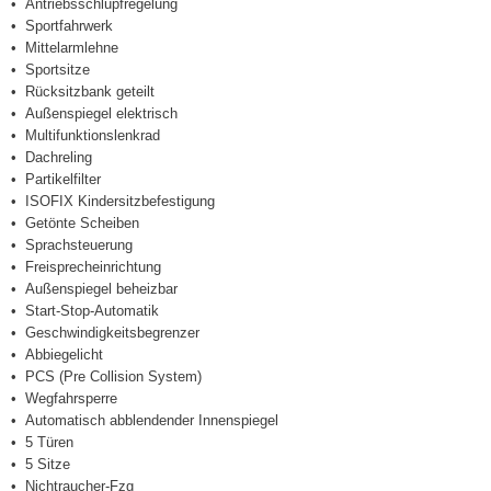
Antriebsschlupfregelung
Sportfahrwerk
Mittelarmlehne
Sportsitze
Rücksitzbank geteilt
Außenspiegel elektrisch
Multifunktionslenkrad
Dachreling
Partikelfilter
ISOFIX Kindersitzbefestigung
Getönte Scheiben
Sprachsteuerung
Freisprecheinrichtung
Außenspiegel beheizbar
Start-Stop-Automatik
Geschwindigkeitsbegrenzer
Abbiegelicht
PCS (Pre Collision System)
Wegfahrsperre
Automatisch abblendender Innenspiegel
5 Türen
5 Sitze
Nichtraucher-Fzg