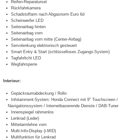
Reifen-Reparaturset
Rückfahrkamera
Schadstoffarm nach Abgasnorm Euro 6d
Scheinwerfer LED
Seitenairbag hinten
Seitenairbag vorn
Seitenairbag vorn mitte (Center-Airbag)
Servolenkung elektronisch gesteuert
Smart Entry & Start (schlüsselloses Zugangs-System)
Tagfahrlicht LED
Wegfahrsperre
Interieur:
Gepäckraumabdeckung / Rollo
Infotainment-System: Honda Connect mit 9" Touchscreen /
Navigationssystem / Internetbasierende Dienste / DAB-Tuner
Innenspiegel rahmenlos
Lenkrad (Leder)
Mittelarmlehne vorn
Multi-Info-Display (i-MID)
Multifunktion für Lenkrad