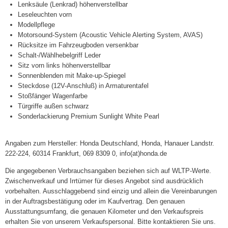
Lenksäule (Lenkrad) höhenverstellbar
Leseleuchten vorn
Modellpflege
Motorsound-System (Acoustic Vehicle Alerting System, AVAS)
Rücksitze im Fahrzeugboden versenkbar
Schalt-/Wählhebelgriff Leder
Sitz vorn links höhenverstellbar
Sonnenblenden mit Make-up-Spiegel
Steckdose (12V-Anschluß) in Armaturentafel
Stoßfänger Wagenfarbe
Türgriffe außen schwarz
Sonderlackierung Premium Sunlight White Pearl
Angaben zum Hersteller: Honda Deutschland, Honda, Hanauer Landstr.
222-224, 60314 Frankfurt, 069 8309 0, info(at)honda.de
Die angegebenen Verbrauchsangaben beziehen sich auf WLTP-Werte.
Zwischenverkauf und Irrtümer für dieses Angebot sind ausdrücklich
vorbehalten. Ausschlaggebend sind einzig und allein die Vereinbarungen
in der Auftragsbestätigung oder im Kaufvertrag. Den genauen
Ausstattungsumfang, die genauen Kilometer und den Verkaufspreis
erhalten Sie von unserem Verkaufspersonal. Bitte kontaktieren Sie uns.