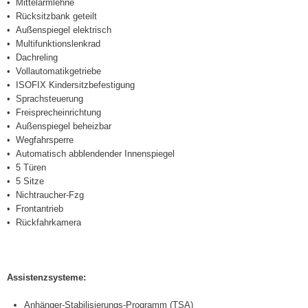
Mittelarmlehne
Rücksitzbank geteilt
Außenspiegel elektrisch
Multifunktionslenkrad
Dachreling
Vollautomatikgetriebe
ISOFIX Kindersitzbefestigung
Sprachsteuerung
Freisprecheinrichtung
Außenspiegel beheizbar
Wegfahrsperre
Automatisch abblendender Innenspiegel
5 Türen
5 Sitze
Nichtraucher-Fzg
Frontantrieb
Rückfahrkamera
Assistenzsysteme:
Anhänger-Stabilisierungs-Programm (TSA)