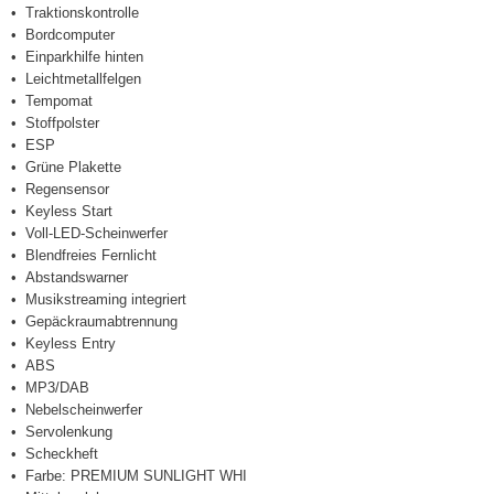
Traktionskontrolle
Bordcomputer
Einparkhilfe hinten
Leichtmetallfelgen
Tempomat
Stoffpolster
ESP
Grüne Plakette
Regensensor
Keyless Start
Voll-LED-Scheinwerfer
Blendfreies Fernlicht
Abstandswarner
Musikstreaming integriert
Gepäckraumabtrennung
Keyless Entry
ABS
MP3/DAB
Nebelscheinwerfer
Servolenkung
Scheckheft
Farbe: PREMIUM SUNLIGHT WHI