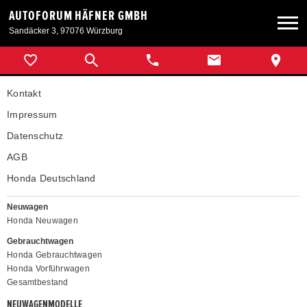
AUTOFORUM HÄFNER GMBH
Sandäcker 3, 97076 Würzburg
Neuwagen
Kontakt
Gebrauchtwagen
Impressum
Datenschutz
Angebote
AGB
Honda Deutschland
Service & Zubehör
Neuwagen
Honda Neuwagen
Unser Autohaus
Gebrauchtwagen
Honda Gebrauchtwagen
Honda Vorführwagen
Gesamtbestand
NEUWAGENMODELLE