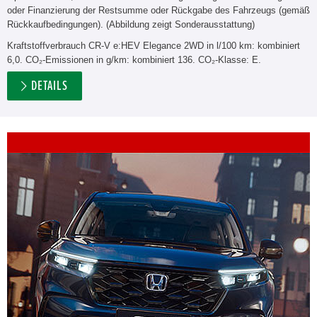
oder Finanzierung der Restsumme oder Rückgabe des Fahrzeugs (gemäß
Rückkaufbedingungen). (Abbildung zeigt Sonderausstattung)
Kraftstoffverbrauch CR-V e:HEV Elegance 2WD in l/100 km: kombiniert
6,0. CO₂-Emissionen in g/km: kombiniert 136. CO₂-Klasse: E.
DETAILS