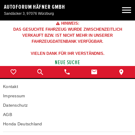
AUTOFORUM HÄFNER GMBH
Sandäcker 3, 97076 Würzburg
HINWEIS:
Neuwagen
DAS GESUCHTE FAHRZEUG WURDE ZWISCHENZEITLICH
VERKAUFT BZW. IST NICHT MEHR IN UNSERER
FAHRZEUGDATENBANK VERFÜGBAR.
Gebrauchtwagen
VIELEN DANK FÜR IHR VERSTÄNDNIS.
NEUE SUCHE
Angebote
Service & Zubehör
Kontakt
Impressum
Unser Autohaus
Datenschutz
AGB
Honda Deutschland