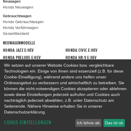
Neuwagen
Honda Neuwagen
Gebrauchtwagen
Honda Gebrauchtwagen
Honda Vorführwagen
Gesamtbestand
NEUWAGENMODELLE
HONDA JAZZ E:HEV
HONDA CIVIC E:HEV
HONDA PRELUDE E:HEV
HONDA HR-V E:HEV
HONDA ZR-V E:HEV
HONDA CR-V E:HEV & E:PHEV
Wir setzen auf unserer Website Cookies bzw. vergleichbare
Technologien ein. Einige von ihnen sind essenziell (z.B. für diese
Cookie-Einwilligung), während andere uns helfen unser
Onlineangebot zu verbessern und wirtschaftlich zu betreiben. Sie
können die nicht-notwendigen Cookies akzeptieren oder ablehnen
sowie diese Einstellungen jederzeit aufrufen und Cookies auch
nachträglich jederzeit abwählen, z.B. unter Datenschutz am
Seitenende. Nähere Hinweise erhalten Sie in unserer
Datenschutzerklärung.
COOKIE-EINSTELLUNGEN
Ich lehne ab
Das ist ok